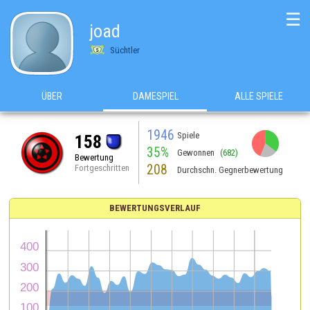
☰
joad
Süchtler
ÜBER
DAMESPIEL
ALLE SPIELE
1946
Spiele
158
35%
Gewonnen
(682)
Bewertung
208
Fortgeschritten
Durchschn. Gegnerbewertung
BEWERTUNGSVERLAUF