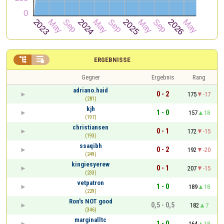


ERGEBNISSE
Gegner
Ergebnis
Rang
adriano.haid
0 - 2
175
-17
(281)
kjh
1 - 0
157
18
(197)
christiansen
0 - 1
172
-15
(193)
ssaqibh
0 - 2
192
-20
(249)
kingiesyerew
0 - 1
207
-15
(233)
vetpatron
1 - 0
189
18
(229)
Ron's NOT good
0,5 - 0,5
182
7
(346)
marginalltc
1 - 0
164
18