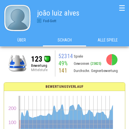
☰
joão luiz alves
Fod-Gott
ÜBER
SCHACH
ALLE SPIELE
52314
Spiele
123
49%
Gewonnen
(25825)
Bewertung
141
Mittelstufe
Durchschn. Gegnerbewertung
BEWERTUNGSVERLAUF