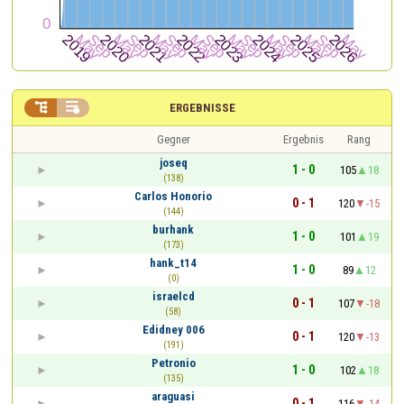


ERGEBNISSE
Gegner
Ergebnis
Rang
joseq
1 - 0
105
18
(138)
Carlos Honorio
0 - 1
120
-15
(144)
burhank
1 - 0
101
19
(173)
hank_t14
1 - 0
89
12
(0)
israelcd
0 - 1
107
-18
(58)
Edidney 006
0 - 1
120
-13
(191)
Petronio
1 - 0
102
18
(135)
araguasi
0 - 1
116
-14