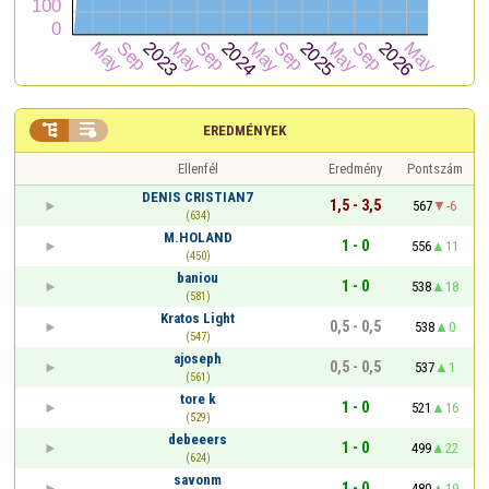


EREDMÉNYEK
Ellenfél
Eredmény
Pontszám
DENIS CRISTIAN7
1,5 - 3,5
567
-6
(634)
M.HOLAND
1 - 0
556
11
(450)
baniou
1 - 0
538
18
(581)
Kratos Light
0,5 - 0,5
538
0
(547)
ajoseph
0,5 - 0,5
537
1
(561)
tore k
1 - 0
521
16
(529)
debeeers
1 - 0
499
22
(624)
savonm
1 - 0
480
19