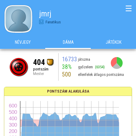
☰
jmrj
Fanatikus
NÉVJEGY
DÁMA
JÁTÉKOK
16733
játszma
404
38%
győzelem
(6354)
pontszám
500
Mester
ellenfelek átlagos pontszáma
PONTSZÁM ALAKULÁSA