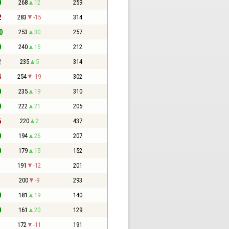
0
268
12
259
2
283
-15
314
0
253
30
257
0
240
15
212
2
235
5
314
4
254
-19
302
0
235
19
310
0
222
21
205
6
220
2
437
0
194
26
207
0
179
15
152
1
191
-12
201
1
200
-9
293
0
181
19
140
0
161
20
129
1
172
-11
191