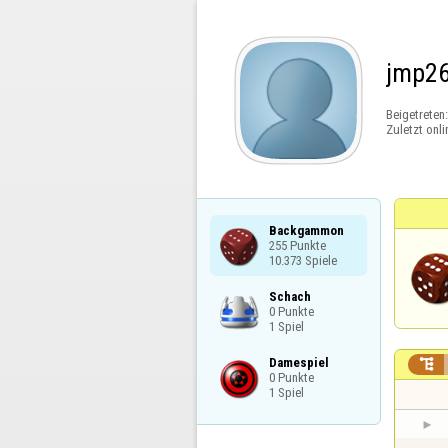
jmp2
Beigetreten
Zuletzt onli
Backgammon

255 Punkte

10.373 Spiele
Schach

0 Punkte

1 Spiel
Damespiel


0 Punkte

1 Spiel