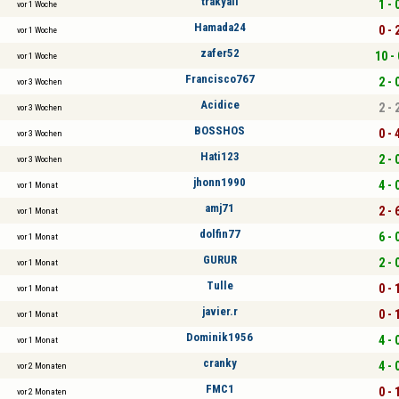
trakyalı
1 - 
vor 1 Woche
Hamada24
0 - 
vor 1 Woche
zafer52
10 - 
vor 1 Woche
Francisco767
2 - 
vor 3 Wochen
Acidice
2 - 
vor 3 Wochen
BOSSHOS
0 - 
vor 3 Wochen
Hati123
2 - 
vor 3 Wochen
jhonn1990
4 - 
vor 1 Monat
amj71
2 - 
vor 1 Monat
dolfin77
6 - 
vor 1 Monat
GURUR
2 - 
vor 1 Monat
Tulle
0 - 
vor 1 Monat
javier.r
0 - 
vor 1 Monat
Dominik1956
4 - 
vor 1 Monat
cranky
4 - 
vor 2 Monaten
FMC1
0 - 
vor 2 Monaten