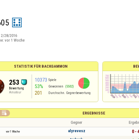
605
:
2/28/2016
ne:
vor 1 Woche
STATISTIK FÜR BACKGAMMON
BE
10373
Spiele
253
53%
Gewonnen
(5502)
Bewertung
201
Amateur
Durchschn. Gegnerbewertung

ERGEBNISSE
Gegner
Ergeb
alyrevesz
0 - 
vor 1 Woche