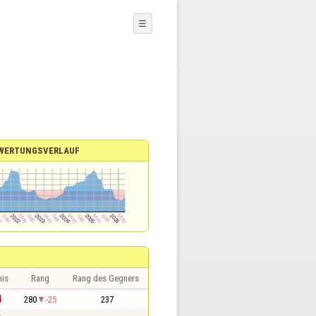
☰
WERTUNGSVERLAUF
nis
Rang
Rang des Gegners
4
280
-25
237