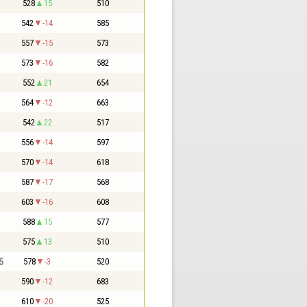
528
15
510
542
-14
585
557
-15
573
573
-16
582
552
21
654
564
-12
663
542
22
517
556
-14
597
570
-14
618
587
-17
568
603
-16
608
588
15
577
575
13
510
5
578
-3
520
590
-12
683
610
-20
525