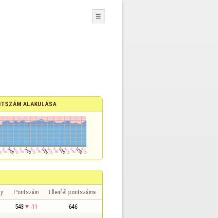
☰
TSZÁM ALAKULÁSA
y
Pontszám
Ellenfél pontszáma
543
-11
646