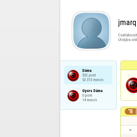
jmarq
Csatlakozot
Utoljára onl
Dáma

532 pont

52 313 meccs
Gyors Dáma

0 pont

14 meccs
