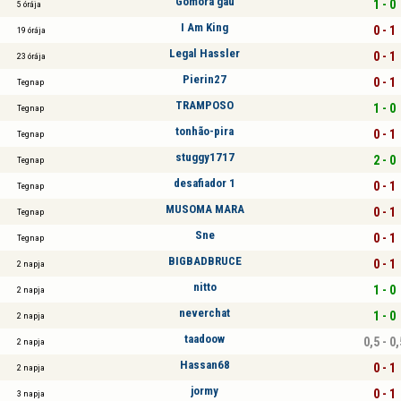
Gomora gau
1 - 0
5 órája
I Am King
0 - 1
19 órája
Legal Hassler
0 - 1
23 órája
Pierin27
0 - 1
Tegnap
TRAMPOSO
1 - 0
Tegnap
tonhão-pira
0 - 1
Tegnap
stuggy1717
2 - 0
Tegnap
desafiador 1
0 - 1
Tegnap
MUSOMA MARA
0 - 1
Tegnap
Sne
0 - 1
Tegnap
BIGBADBRUCE
0 - 1
2 napja
nitto
1 - 0
2 napja
neverchat
1 - 0
2 napja
taadoow
0,5 - 0,
2 napja
Hassan68
0 - 1
2 napja
jormy
0 - 1
3 napja