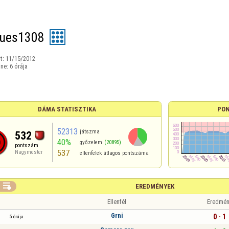
ues1308
t:
11/15/2012
ine:
6 órája
DÁMA STATISZTIKA
PON
52313
játszma
532
40%
győzelem
(20895)
pontszám
537
Nagymester
ellenfelek átlagos pontszáma

EREDMÉNYEK
Ellenfél
Eredmén
Grni
0 - 1
5 órája