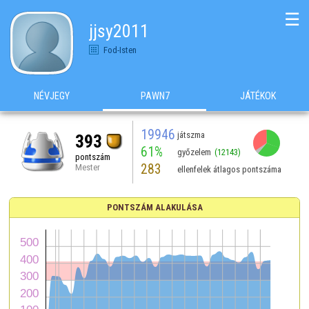
☰
jjsy2011
Fod-Isten
NÉVJEGY
PAWN7
JÁTÉKOK
19946
játszma
393
61%
győzelem
(12143)
pontszám
283
Mester
ellenfelek átlagos pontszáma
PONTSZÁM ALAKULÁSA