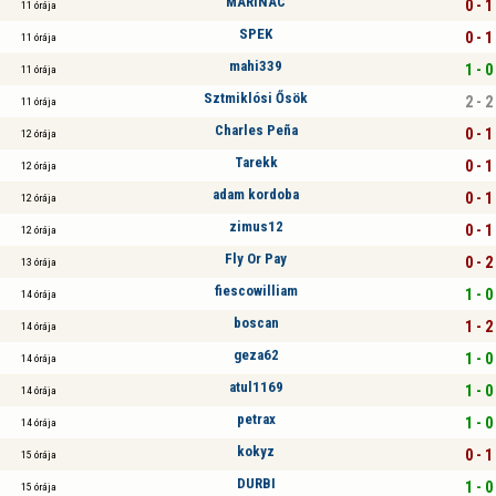
MARINAC
0 - 1
11 órája
SPEK
0 - 1
11 órája
mahi339
1 - 0
11 órája
Sztmiklósi Ősök
2 - 2
11 órája
Charles Peña
0 - 1
12 órája
Tarekk
0 - 1
12 órája
adam kordoba
0 - 1
12 órája
zimus12
0 - 1
12 órája
Fly Or Pay
0 - 2
13 órája
fiescowilliam
1 - 0
14 órája
boscan
1 - 2
14 órája
geza62
1 - 0
14 órája
atul1169
1 - 0
14 órája
petrax
1 - 0
14 órája
kokyz
0 - 1
15 órája
DURBI
1 - 0
15 órája