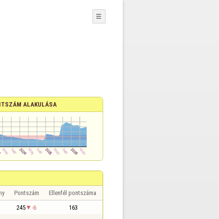
☰
TSZÁM ALAKULÁSA
ny
Pontszám
Ellenfél pontszáma
245
-6
163