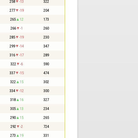
258
-13
322
277
-19
204
265
12
173
266
-1
260
285
-19
230
299
-14
347
316
-17
289
322
-6
590
337
-15
474
322
15
302
334
-12
300
318
16
327
305
13
234
290
15
265
292
-2
724
273
19
331