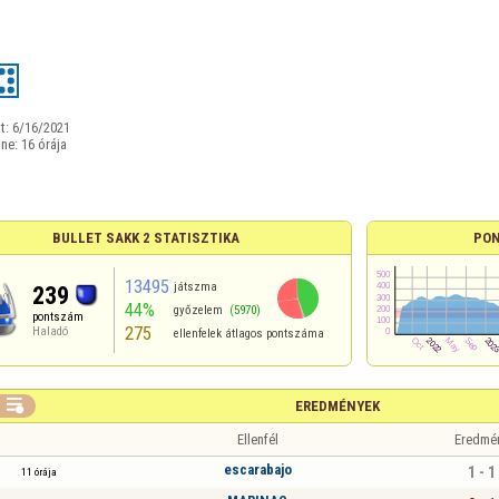
t:
6/16/2021
ine:
16 órája
BULLET SAKK 2 STATISZTIKA
PON
13495
játszma
239
44%
győzelem
(5970)
pontszám
275
Haladó
ellenfelek átlagos pontszáma

EREDMÉNYEK
Ellenfél
Eredmé
escarabajo
1 - 1
11 órája