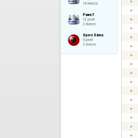
14 meccs
Pawn7

12 pont

2 meccs
Gyors Dáma

0 pont

2 meccs