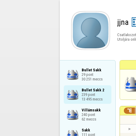
jjna
Csatlakozot
Utoljára onl
Bullet Sakk

29 pont

30 251 meccs
Bullet Sakk 2

239 pont

13 495 meccs
Villámsakk


240 pont

62 meccs
Sakk

111 pont
