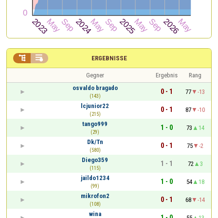


ERGEBNISSE
Gegner
Ergebnis
Rang
osvaldo bragado
0 - 1
77
-13
(143)
lcjunior22
0 - 1
87
-10
(215)
tango999
1 - 0
73
14
(29)
Dk/Tn
0 - 1
75
-2
(580)
Diego359
1 - 1
72
3
(115)
jaildo1234
1 - 0
54
18
(99)
mikrofon2
0 - 1
68
-14
(108)
wina
1 - 0
55
13