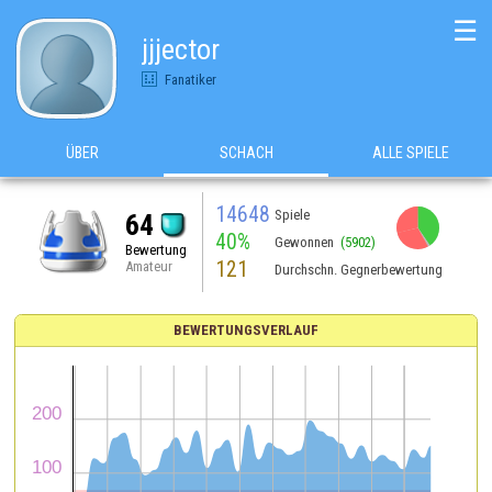
☰
jjjector
Fanatiker
ÜBER
SCHACH
ALLE SPIELE
14648
Spiele
64
40%
Gewonnen
(5902)
Bewertung
121
Amateur
Durchschn. Gegnerbewertung
BEWERTUNGSVERLAUF