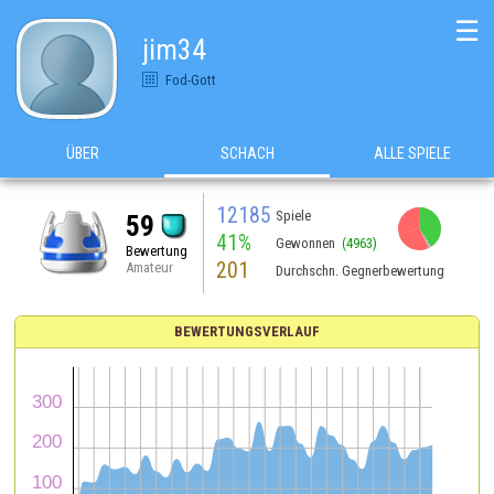
☰
jim34
Fod-Gott
ÜBER
SCHACH
ALLE SPIELE
12185
Spiele
59
41%
Gewonnen
(4963)
Bewertung
201
Amateur
Durchschn. Gegnerbewertung
BEWERTUNGSVERLAUF