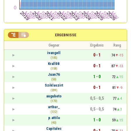


ERGEBNISSE
Gegner
Ergebnis
Rang
ivangell
0 - 1
74
-15
(105)
Krall08
0 - 1
87
-13
(158)
Juan76
1 - 0
72
15
(50)
Sziklaszirt
0 - 1
81
-9
(239)
augubeto
0,5 - 0,5
77
4
(170)
arthur_
0,5 - 0,5
74
3
(132)
p.attila
1 - 0
59
15
(40)
Capitalec
0 - 1
70
-11