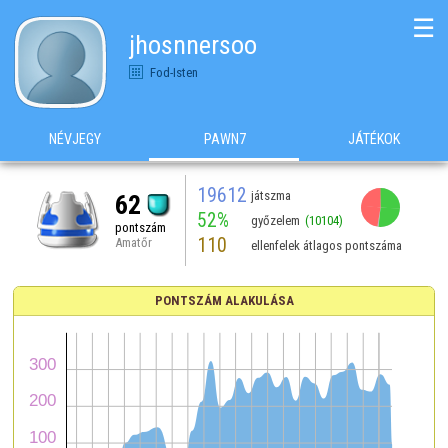
☰
jhosnnersoo
Fod-Isten
NÉVJEGY
PAWN7
JÁTÉKOK
19612
játszma
62
52%
győzelem
(10104)
pontszám
110
Amatőr
ellenfelek átlagos pontszáma
PONTSZÁM ALAKULÁSA