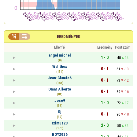


EREDMÉNYEK
Ellenfél
Eredmény
Pontszám
angel michel
1 - 0
48
14
(0)
Wallthex
0 - 1
61
-13
(131)
Jean-Claude6
0 - 1
73
-12
(159)
Omar Alberto
0 - 1
89
-16
(84)
Jose9
1 - 0
72
17
(99)
Rj
0 - 1
90
-18
(37)
aximus23
2 - 0
58
32
(176)
BOY2026
1 - 0
44
14