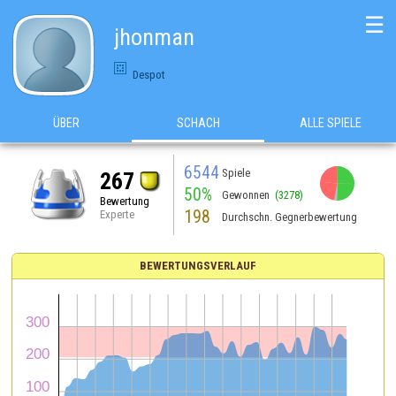
☰
jhonman
Despot
ÜBER
SCHACH
ALLE SPIELE
6544
Spiele
267
50%
Gewonnen
(3278)
Bewertung
198
Experte
Durchschn. Gegnerbewertung
BEWERTUNGSVERLAUF