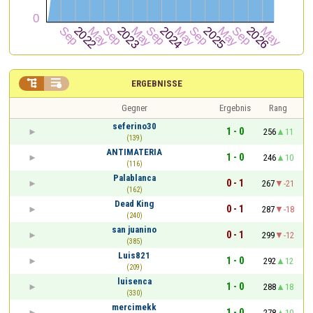


ERGEBNISSE
Gegner
Ergebnis
Rang
seferino30
1 - 0
256
11
(139)
ANTIMATERIA
1 - 0
246
10
(116)
Palablanca
0 - 1
267
-21
(162)
Dead King
0 - 1
287
-18
(240)
san juanino
0 - 1
299
-12
(385)
Luis821
1 - 0
292
12
(209)
luisenca
1 - 0
288
18
(330)
mercimekk
1 - 0
278
10