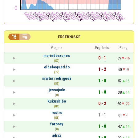


ERGEBNISSE
Gegner
Ergebnis
Rang
mariedesrunes
0 - 1
59
-16
(52)
elbebequerido
1 - 2
68
-9
(72)
martin rodriguez
1 - 0
52
16
(55)
jessajade
1 - 0
38
14
(0)
Kukushibo
0 - 2
60
-22
(84)
rostro
1 - 1
61
-1
(51)
fororey
1 - 0
47
14
(0)
adiaz
1 - 0
33
14