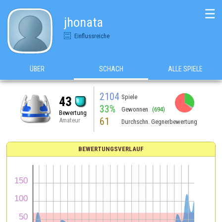
☰
jhonata
Einflussreiche
ÜBER
SCHACH
ALLE SPIELE
2104
Spiele
43
33%
Gewonnen
(694)
Bewertung
61
Amateur
Durchschn. Gegnerbewertung
BEWERTUNGSVERLAUF