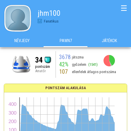
☰
jhm100
Fanatikus
NÉVJEGY
PAWN7
JÁTÉKOK
3678
játszma
34
42%
győzelem
(1541)
pontszám
107
Amatőr
ellenfelek átlagos pontszáma
PONTSZÁM ALAKULÁSA