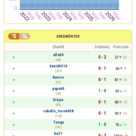


EREDMÉNYEK
Ellenfél
Eredmény
Pontszám
alfa09
0 - 2
57
-23
(68)
david0310
0 - 1
66
-9
(237)
Kavics
0 - 1
81
-15
(97)
papa60
1 - 0
65
16
(60)
kisjoc
0 - 1
80
-15
(93)
caballo_loco6658
0 - 1
95
-15
(118)
Tunga
1 - 0
76
19
(141)
ku21
0 - 2
104
-28