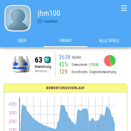
☰
jhm100
Fanatiker
ÜBER
PAWN7
ALLE SPIELE
3638
Spiele
63
42%
Gewonnen
(1524)
Bewertung
129
Amateur
Durchschn. Gegnerbewertung
BEWERTUNGSVERLAUF