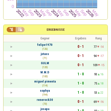


ERGEBNISSE
Gegner
Ergebnis
Rang
felipe1970
0 - 1
77
-14
(126)
jotass
0 - 1
94
-17
(71)
GULM
0 - 1
109
-15
(120)
M.M.D
1 - 0
93
16
(100)
miguel pimenta
1 - 0
75
18
(114)
sophya
1 - 0
53
22
(194)
renerock30
0 - 1
69
-16
(70)
josapa
1 - 0
50
19