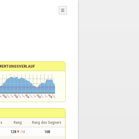
☰
WERTUNGSVERLAUF
is
Rang
Rang des Gegners
128
-14
168