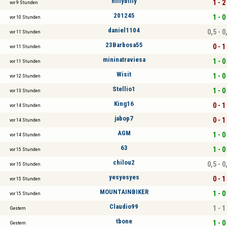
hillybilly
1 - 2
vor 9 Stunden
201245
1 - 0
vor 10 Stunden
daniel1104
0,5 - 0
vor 11 Stunden
23Barbosa55
0 - 1
vor 11 Stunden
mininatraviesa
1 - 0
vor 11 Stunden
Wisit
1 - 0
vor 12 Stunden
Stellio1
1 - 0
vor 13 Stunden
King16
0 - 1
vor 14 Stunden
jabop7
0 - 1
vor 14 Stunden
AGM
1 - 0
vor 14 Stunden
63
1 - 0
vor 15 Stunden
chilou2
0,5 - 0
vor 15 Stunden
yesyesyes
0 - 1
vor 15 Stunden
MOUNTAINBIKER
1 - 0
vor 15 Stunden
Claudio99
1 - 1
Gestern
tbone
1 - 0
Gestern