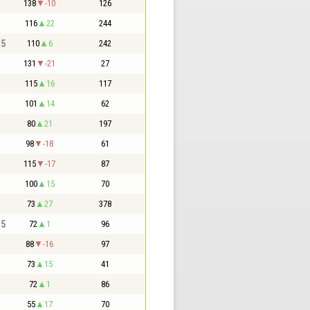
138
-10
126
116
22
244
,5
110
6
242
131
-21
27
115
16
117
101
14
62
80
21
197
98
-18
61
115
-17
87
100
15
70
73
27
378
,5
72
1
96
88
-16
97
73
15
41
72
1
86
55
17
70