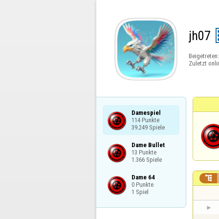
jh07
Beigetreten
Zuletzt onli
Damespiel

114 Punkte

39.249 Spiele
Dame Bullet

13 Punkte

1.366 Spiele
Dame 64


0 Punkte

1 Spiel