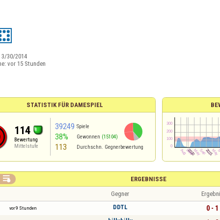
:
3/30/2014
ne:
vor 15 Stunden
STATISTIK FÜR DAMESPIEL
BE
39249
Spiele
114
38%
Gewonnen
(15104)
Bewertung
113
Mittelstufe
Durchschn. Gegnerbewertung

ERGEBNISSE
Gegner
Ergebn
DDTL
0 - 1
vor 9 Stunden