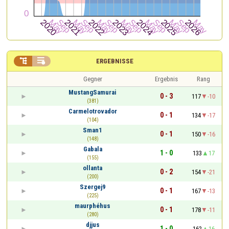


ERGEBNISSE
Gegner
Ergebnis
Rang
MustangSamurai
0 - 3
117
-10
(381)
Carmelotrovador
0 - 1
134
-17
(104)
Sman1
0 - 1
150
-16
(148)
Gabala
1 - 0
133
17
(155)
ollanta
0 - 2
154
-21
(200)
Szergej9
0 - 1
167
-13
(225)
maurphéhus
0 - 1
178
-11
(280)
djjus
1 - 0
162
16