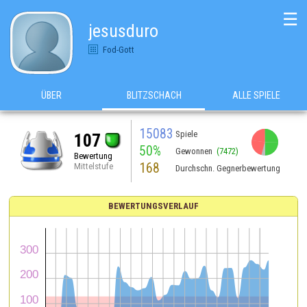
☰
jesusduro
Fod-Gott
ÜBER
BLITZSCHACH
ALLE SPIELE
15083
Spiele
107
50%
Gewonnen
(7472)
Bewertung
168
Mittelstufe
Durchschn. Gegnerbewertung
BEWERTUNGSVERLAUF