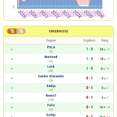


ERGEBNISSE
Gegner
Ergebnis
Rang
PULA
1 - 0
34
14
(0)
Martine8
1 - 0
18
16
(13)
Lock
1 - 0
0
18
(44)
Sandor Alexander
0 - 1
0
0
(26)
kadija
0 - 1
0
0
(0)
Nemo7
0 - 1
0
0
(140)
Feliz
0 - 1
14
-14
(35)
Szütyi
0 - 1
26
-12