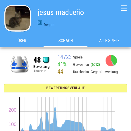
☰
jesus madueño
Despot
ÜBER
SCHACH
ALLE SPIELE
14723
Spiele
48
41%
Gewonnen
(6012)
Bewertung
44
Amateur
Durchschn. Gegnerbewertung
BEWERTUNGSVERLAUF