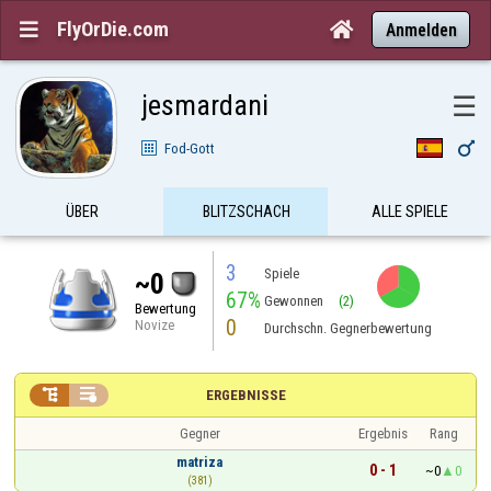
FlyOrDie.com


Anmelden
jesmardani
☰

Fod-Gott
ÜBER
BLITZSCHACH
ALLE SPIELE
3
Spiele
~0
67%
Gewonnen
(2)
Bewertung
0
Novize
Durchschn. Gegnerbewertung


ERGEBNISSE
Gegner
Ergebnis
Rang
matriza
0 - 1
~0
0
(381)