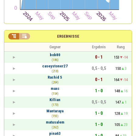


ERGEBNISSE
Gegner
Ergebnis
Rang
bob80
0 - 1
153
-14
(186)
caseystoner27
0,5 - 0,5
150
3
(218)
Rachid 5
0 - 1
164
-14
(204)
maxc
1 - 0
148
16
(154)
Killian
0,5 - 0,5
147
1
(170)
Mantaraya
1 - 0
128
19
(193)
matusalem
1 - 0
105
23
(262)
pina63
1 - 0
84
21