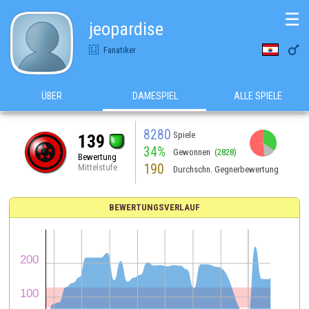
☰
jeopardise

Fanatiker
ÜBER
DAMESPIEL
ALLE SPIELE
8280
Spiele
139
34%
Gewonnen
(2828)
Bewertung
190
Mittelstufe
Durchschn. Gegnerbewertung
BEWERTUNGSVERLAUF