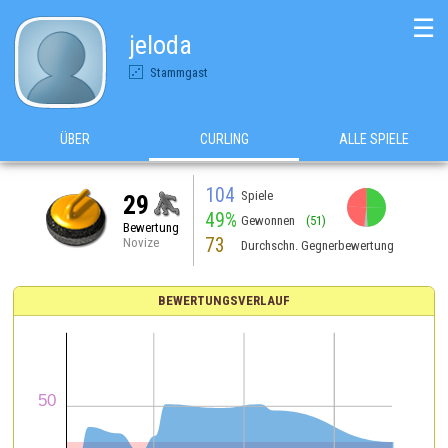
☰
jeloda
Stammgast
ÜBER
CURLING
ALLE SPIELE
104
Spiele
29
49%
Gewonnen
(51)
Bewertung
73
Novize
Durchschn. Gegnerbewertung
BEWERTUNGSVERLAUF