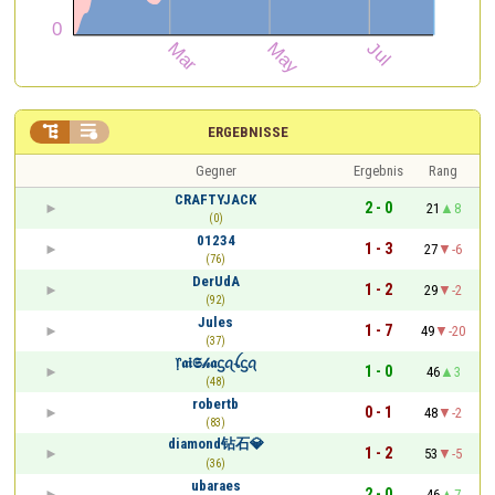


ERGEBNISSE
Gegner
Ergebnis
Rang
CRAFTYJACK
2 - 0
21
8
(0)
01234
1 - 3
27
-6
(76)
DerUdA
1 - 2
29
-2
(92)
Jules
1 - 7
49
-20
(37)
᥅𝖆𝖎𝕾𝒽𝖆ᦓꪖꪶᦓꪖ
1 - 0
46
3
(48)
robertb
0 - 1
48
-2
(83)
diamond钻石💎
1 - 2
53
-5
(36)
ubaraes
2 - 0
46
7