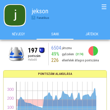
☰
jekson
Fanatikus
NÉVJEGY
SAKK
JÁTÉKOK
6504
játszma
197
49%
győzelem
(3174)
pontszám
226
Haladó
ellenfelek átlagos pontszáma
PONTSZÁM ALAKULÁSA