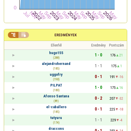


EREDMÉNYEK
Ellenfél
Eredmény
Pontszám
hugo155
1 - 0
176
21
(288)
alejandrohernand
1 - 1
175
1
(185)
uggofry
0 - 1
191
-16
(198)
PILPAT
1 - 0
175
16
(180)
Afonso Santana
0 - 2
207
-32
(89)
el-caballero
0 - 1
225
-18
(185)
tutyuru
1 - 1
229
-4
(174)
draccons
0 - 1
253
-24