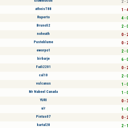
slowmotion
2 - 
atheisT88
1 - 
Ruperto
4 - 
Bruno52
2 - 
noheath
0 - 
Pusteblume
0 - 
eworpo1
2 - 
birbarje
6 - 
Fadi2201
0 - 
cal10
2 - 
vulcanus
1 - 
Mr Nabeel Canada
1 - 
YURI
0 - 
a/r
1 - 
Pintus07
0 - 
kartal28
2 - 