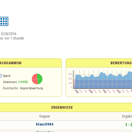
:
5/20/2016
ne:
vor 1 Stunde
 BACKGAMMON
BEWERTUNG
3
Spiele
Gewonnen
(14990)
Durchschn. Gegnerbewertung
ERGEBNISSE
Gegner
Ergeb
klaus0984
1 - 