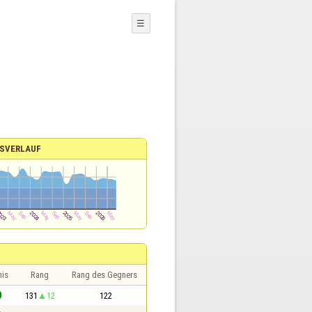
☰
SVERLAUF
nis
Rang
Rang des Gegners
0
131
12
122