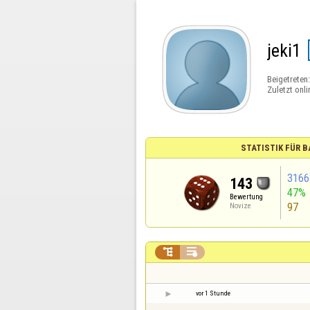
jeki1
Beigetreten
Zuletzt onli
STATISTIK FÜR
3166
143
47%
Bewertung
97
Novize


vor 1 Stunde