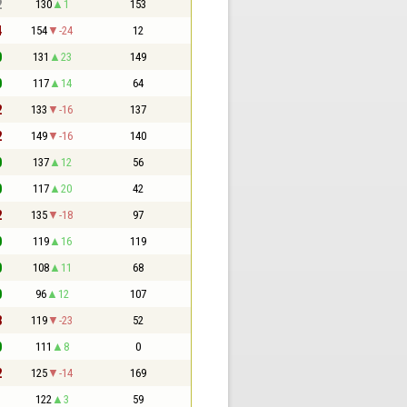
2
130
1
153
4
154
-24
12
0
131
23
149
0
117
14
64
2
133
-16
137
2
149
-16
140
0
137
12
56
0
117
20
42
2
135
-18
97
0
119
16
119
0
108
11
68
0
96
12
107
3
119
-23
52
0
111
8
0
2
125
-14
169
1
122
3
59