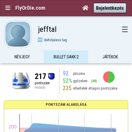
FlyOrDie.com


Bejelentkezés
jefftal
☰
Befolyásos tag
NÉVJEGY
BULLET SAKK 2
JÁTÉKOK
92
játszma
217
52%
győzelem
(48)
pontszám
235
Haladó
ellenfelek átlagos pontszáma
PONTSZÁM ALAKULÁSA