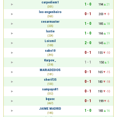
carpediem1
1 - 0
194
21
(301)
leo engenheiro
0 - 1
203
-9
(363)
cesarmaster
1 - 0
185
18
(225)
lustie
1 - 0
166
19
(224)
Loismil
2 - 0
145
21
(100)
sabo10
0 - 1
155
-10
(295)
Karpov_
1 - 1
150
5
(218)
MARIADEDIOS
0 - 1
165
-15
(181)
sherif35
0 - 1
183
-18
(133)
sampayo81
0 - 1
193
-10
(332)
bquoc
0 - 1
199
-6
(467)
JAIME MADRID
1 - 0
183
16
(185)