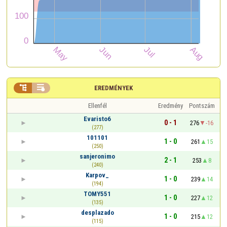


EREDMÉNYEK
Ellenfél
Eredmény
Pontszám
Evaristo6
0 - 1
276
-16
(277)
101101
1 - 0
261
15
(250)
sanjeronimo
2 - 1
253
8
(240)
Karpov_
1 - 0
239
14
(194)
TOMY551
1 - 0
227
12
(135)
desplazado
1 - 0
215
12
(115)