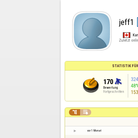
jeff1
Ka
Zuletzt onli
STATISTIK FÜ
32
170
48
Bewertung
15
Fortgeschritten


vor 1 Monat