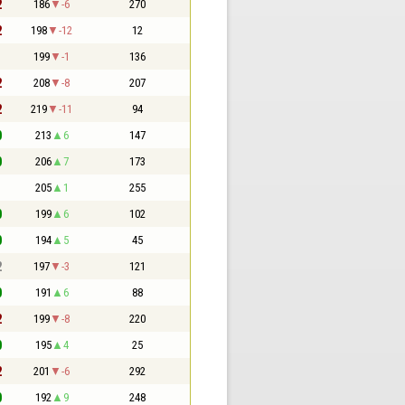
2
186
-6
270
2
198
-12
12
1
199
-1
136
2
208
-8
207
2
219
-11
94
0
213
6
147
0
206
7
173
1
205
1
255
0
199
6
102
0
194
5
45
2
197
-3
121
0
191
6
88
2
199
-8
220
0
195
4
25
2
201
-6
292
0
192
9
248