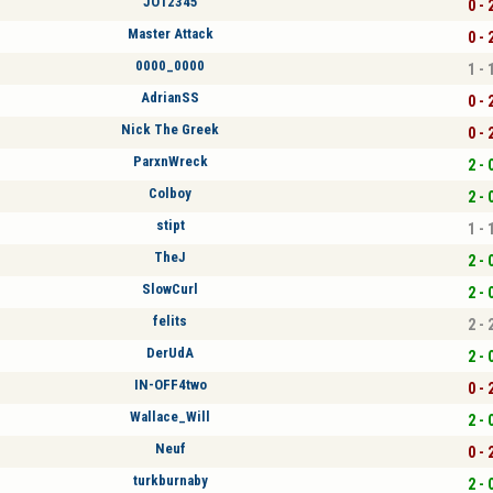
JO12345
0 - 
Master Attack
0 - 
0000_0000
1 - 
AdrianSS
0 - 
Nick The Greek
0 - 
ParxnWreck
2 - 
Colboy
2 - 
stipt
1 - 
TheJ
2 - 
SlowCurl
2 - 
felits
2 - 
DerUdA
2 - 
IN-OFF4two
0 - 
Wallace_Will
2 - 
Neuf
0 - 
turkburnaby
2 - 