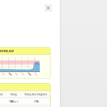
☰
SVERLAUF
nis
Rang
Rang des Gegners
1
180
0
176