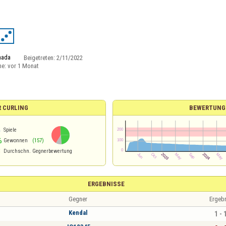
nada
Beigetreten:
2/11/2022
ne:
vor 1 Monat
R CURLING
BEWERTUNG
4
Spiele
%
Gewonnen
(157)
3
Durchschn. Gegnerbewertung
ERGEBNISSE
Gegner
Ergeb
Kendal
1 - 