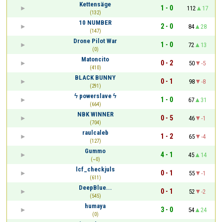
Kettensäge
1 - 0
112
17
(132)
10 NUMBER
2 - 0
84
28
(147)
Drone Pilot War
1 - 0
72
13
(0)
Matoncito
0 - 2
50
-5
(410)
BLACK BUNNY
0 - 1
98
-8
(291)
ϟ powerѕlave ϟ
1 - 0
67
31
(664)
NBK WINNER
0 - 5
46
-1
(704)
raulcaleb
1 - 2
65
-4
(127)
Gummo
4 - 1
45
14
(~0)
lcf_checkjuls
0 - 1
55
-1
(611)
DeepBlue...
0 - 1
52
-2
(545)
humaya
3 - 0
54
24
(0)