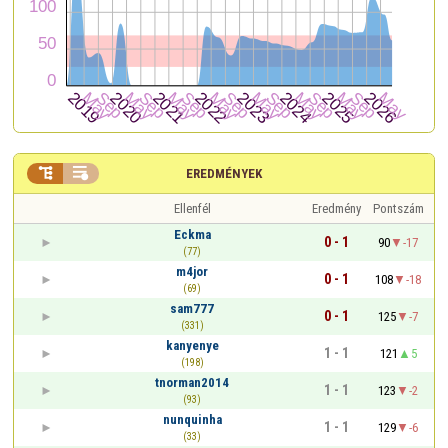


EREDMÉNYEK
Ellenfél
Eredmény
Pontszám
Eckma
0 - 1
90
-17
(77)
m4jor
0 - 1
108
-18
(69)
sam777
0 - 1
125
-7
(331)
kanyenye
1 - 1
121
5
(198)
tnorman2014
1 - 1
123
-2
(93)
nunquinha
1 - 1
129
-6
(33)