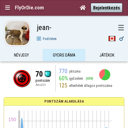
FlyOrDie.com


Bejelentkezés
jean-
☰

Fod-Isten
NÉVJEGY
GYORS DÁMA
JÁTÉKOK
770
játszma
70
60%
győzelem
(459)
pontszám
125
Amatőr
ellenfelek átlagos pontszáma
PONTSZÁM ALAKULÁSA