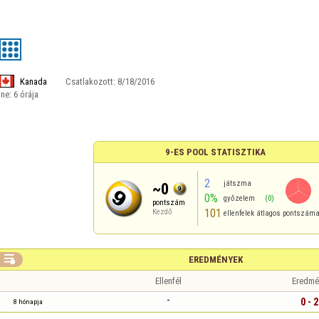
Kanada
Csatlakozott:
8/18/2016
ine:
6 órája
9-ES POOL STATISZTIKA
2
játszma
~0
0%
győzelem
(0)
pontszám
101
Kezdő
ellenfelek átlagos pontszám

EREDMÉNYEK
Ellenfél
Eredmé
-
0 - 2
8 hónapja