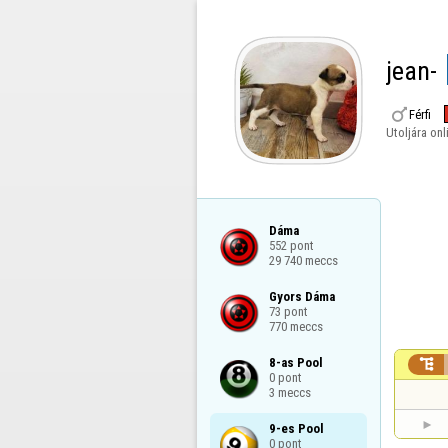
jean-

Férfi
Utoljára onl
Dáma

552 pont

29 740 meccs
Gyors Dáma

73 pont

770 meccs
8-as Pool


0 pont

3 meccs
9-es Pool

0 pont
