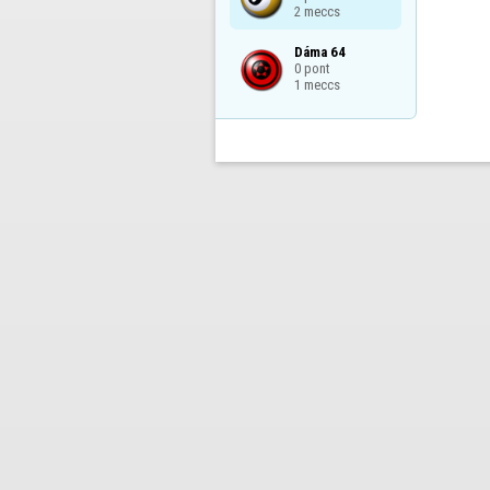
2 meccs
Dáma 64

0 pont

1 meccs