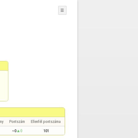
☰
a
ny
Pontszám
Ellenfél pontszáma
~0
0
101