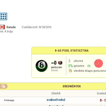
Kanada
Csatlakozott:
8/18/2016
ine:
4 órája
8-AS POOL STATISZTIKA
3
játszma
~0
0%
győzelem
(0)
pontszám
76
Kontár
ellenfelek átlagos pontszáma

EREDMÉNYEK
Ellenfél
Eredmé
zsákosfrodo2
0 - 1
8 hónapja