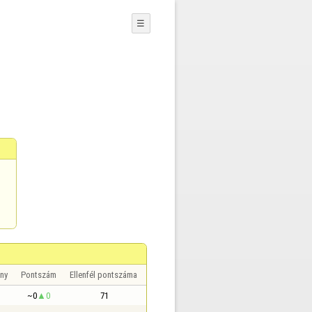
☰
ny
Pontszám
Ellenfél pontszáma
~0
0
71