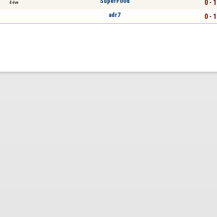
SuperFood
0 - 1
4 éve
adr7
0 - 1