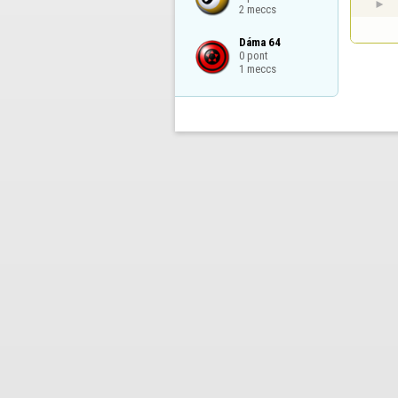
2 meccs
Dáma 64

0 pont

1 meccs