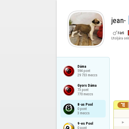
jean-

Férfi
Utoljára onl
Dáma

594 pont

29 733 meccs
Gyors Dáma

73 pont

770 meccs
8-as Pool


0 pont

3 meccs
9-es Pool

0 pont
