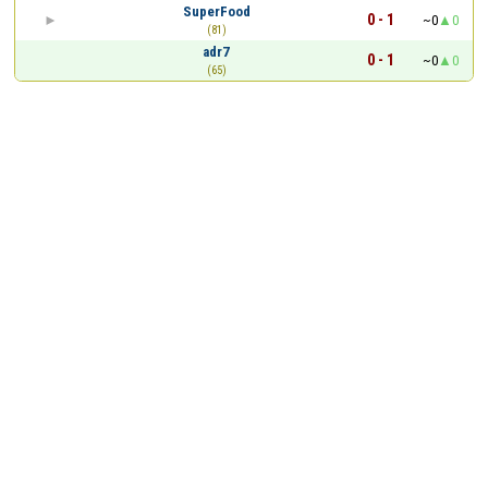
SuperFood
0 - 1
~0
0
(81)
adr7
0 - 1
~0
0
(65)