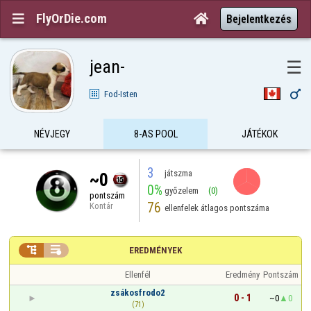
FlyOrDie.com


Bejelentkezés
jean-
☰

Fod-Isten
NÉVJEGY
8-AS POOL
JÁTÉKOK
3
játszma
~0
0%
győzelem
(0)
pontszám
76
Kontár
ellenfelek átlagos pontszáma


EREDMÉNYEK
Ellenfél
Eredmény
Pontszám
zsákosfrodo2
0 - 1
~0
0
(71)