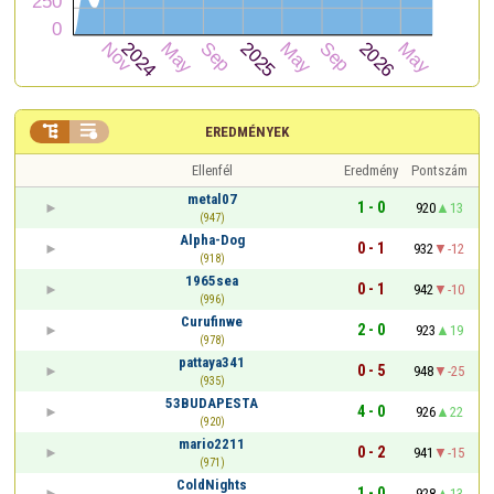


EREDMÉNYEK
Ellenfél
Eredmény
Pontszám
metal07
1 - 0
920
13
(947)
Alpha-Dog
0 - 1
932
-12
(918)
1965sea
0 - 1
942
-10
(996)
Curufinwe
2 - 0
923
19
(978)
pattaya341
0 - 5
948
-25
(935)
53BUDAPESTA
4 - 0
926
22
(920)
mario2211
0 - 2
941
-15
(971)
ColdNights
1 - 0
928
13