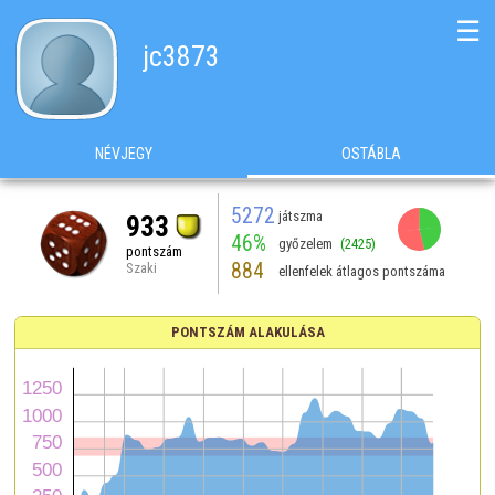
☰
jc3873
NÉVJEGY
OSTÁBLA
5272
játszma
933
46%
győzelem
(2425)
pontszám
884
Szaki
ellenfelek átlagos pontszáma
PONTSZÁM ALAKULÁSA