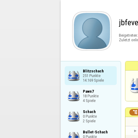
jbfeve
Beigetreten
Zuletzt onli
Blitzschach

251 Punkte

14.169 Spiele
Pawn7

18 Punkte

4 Spiele
Schach


0 Punkte

2 Spiele
Bullet-Schach

0 Punkte
