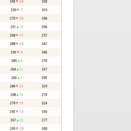
243
-20
350
250
-7
410
270
-20
396
251
19
306
268
-17
257
288
-20
347
293
-5
346
285
8
270
264
21
337
263
1
392
284
-21
329
268
16
274
279
-11
324
292
-13
350
267
25
277
295
-28
300