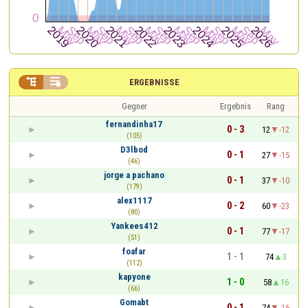


ERGEBNISSE
Gegner
Ergebnis
Rang
fernandinha17
0 - 3
12
-12
(105)
D3lbod
0 - 1
27
-15
(46)
jorge a pachano
0 - 1
37
-10
(179)
alex1117
0 - 2
60
-23
(80)
Yankees412
0 - 1
77
-17
(51)
foafar
1 - 1
74
3
(112)
kapyone
1 - 0
58
16
(66)
Gomabt
0 - 1
74
-16