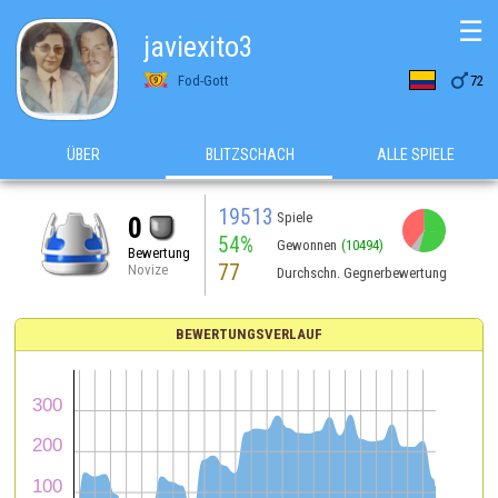
☰
javiexito3

Fod-Gott
72
ÜBER
BLITZSCHACH
ALLE SPIELE
19513
Spiele
0
54%
Gewonnen
(10494)
Bewertung
77
Novize
Durchschn. Gegnerbewertung
BEWERTUNGSVERLAUF