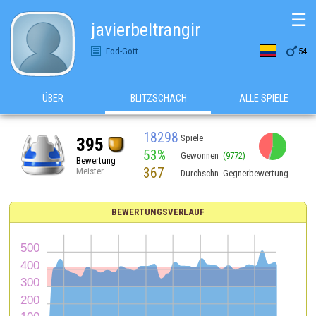
☰
javierbeltrangir

Fod-Gott
54
ÜBER
BLITZSCHACH
ALLE SPIELE
18298
Spiele
395
53%
Gewonnen
(9772)
Bewertung
367
Meister
Durchschn. Gegnerbewertung
BEWERTUNGSVERLAUF