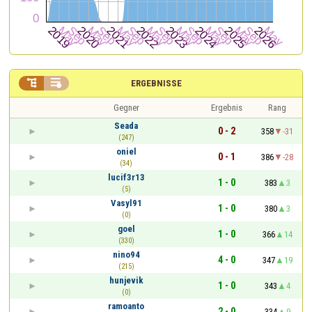


ERGEBNISSE
Gegner
Ergebnis
Rang
Seada
0 - 2
358
-31
(247)
oniel
0 - 1
386
-28
(34)
lucif3r13
1 - 0
383
3
(5)
Vasyl91
1 - 0
380
3
(0)
goel
1 - 0
366
14
(330)
nino94
4 - 0
347
19
(215)
hunjevik
1 - 0
343
4
(0)
ramoanto
2 - 0
334
9