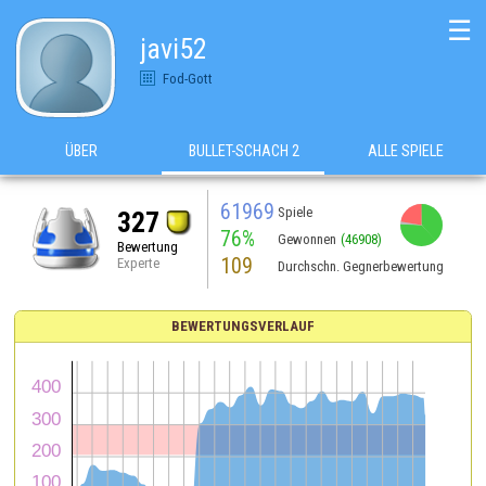
☰
javi52
Fod-Gott
ÜBER
BULLET-SCHACH 2
ALLE SPIELE
61969
Spiele
327
76%
Gewonnen
(46908)
Bewertung
109
Experte
Durchschn. Gegnerbewertung
BEWERTUNGSVERLAUF