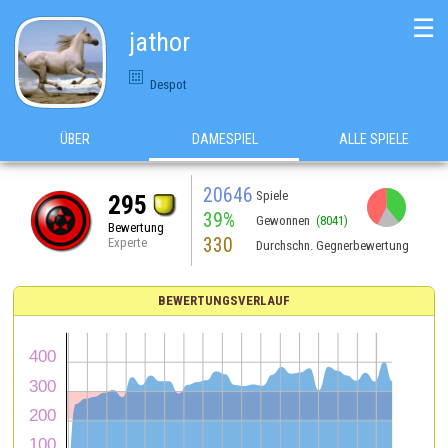
☰
jathor
Despot
ÜBER
DAMESPIEL
ALLE SPIELE
20646
Spiele
295
39%
Gewonnen
(8041)
Bewertung
330
Experte
Durchschn. Gegnerbewertung
BEWERTUNGSVERLAUF