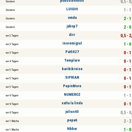
poussin44000
0,5 - 0
Gestern
LUIGHI
1 - 1
Gestern
omda
2 - 1
Gestern
jabop7
2 - 0
Gestern
dirr
0,5 - 2
vor 2 Tagen
inoremigiul
1 - 0
vor 3 Tagen
Pat5027
0 - 1
vor 3 Tagen
Templare
0 - 1
vor 4 Tagen
karibikreise
0 - 1
vor 5 Tagen
SIPRIAN
0 - 1
vor 5 Tagen
PepinMore
0 - 1
vor 5 Tagen
NUMERO2
1 - 1
vor 6 Tagen
salta la linda
0 - 1
vor 6 Tagen
julius65
0,5 - 0
vor 6 Tagen
pepa6
2 - 2
vor 1 Woche
Nbbar
1 - 0
vor 1 Woche