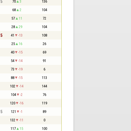
,5
70
3
136
68
2
104
57
11
72
28
29
104
,5
41
-13
108
25
16
26
40
-15
69
54
-14
91
73
-19
6
88
-15
113
102
-14
144
104
-2
76
120
-16
119
,5
121
-1
89
132
-11
0
117
15
100