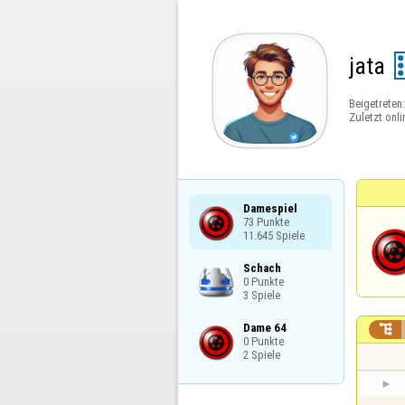
jata
Beigetreten
Zuletzt onli
Damespiel

73 Punkte

11.645 Spiele
Schach

0 Punkte

3 Spiele
Dame 64


0 Punkte

2 Spiele