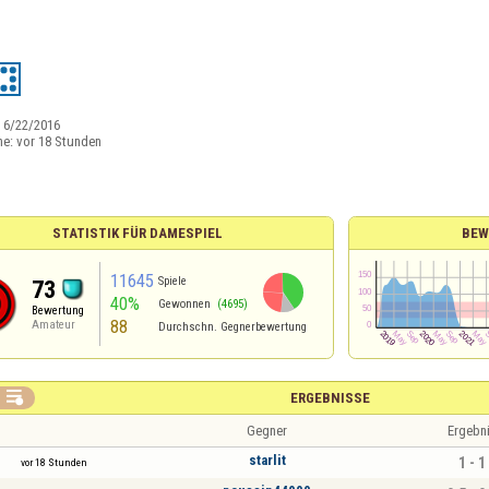
:
6/22/2016
ne:
vor 18 Stunden
STATISTIK FÜR DAMESPIEL
BEW
11645
Spiele
73
40%
Gewonnen
(4695)
Bewertung
88
Amateur
Durchschn. Gegnerbewertung

ERGEBNISSE
Gegner
Ergebn
starlit
1 - 1
vor 18 Stunden