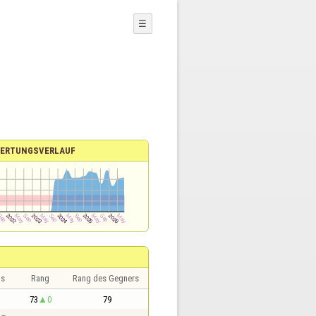
☰
ERTUNGSVERLAUF
is
Rang
Rang des Gegners
73
0
79