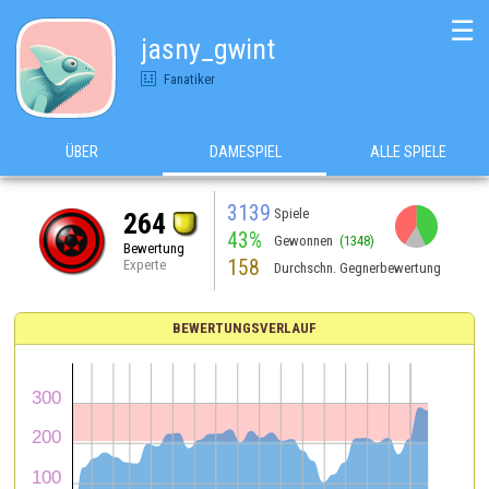
☰
jasny_gwint
Fanatiker
ÜBER
DAMESPIEL
ALLE SPIELE
3139
Spiele
264
43%
Gewonnen
(1348)
Bewertung
158
Experte
Durchschn. Gegnerbewertung
BEWERTUNGSVERLAUF