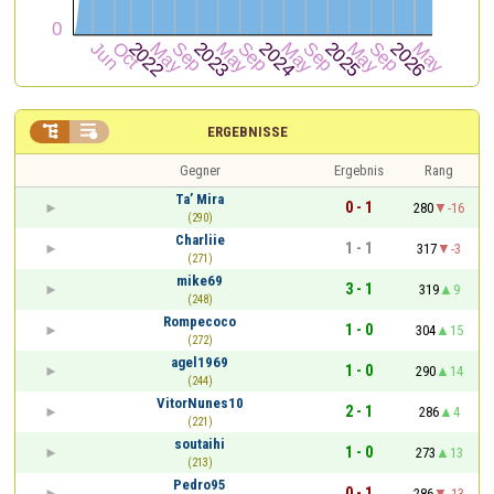


ERGEBNISSE
Gegner
Ergebnis
Rang
Ta’ Mira
0 - 1
280
-16
(290)
Charliie
1 - 1
317
-3
(271)
mike69
3 - 1
319
9
(248)
Rompecoco
1 - 0
304
15
(272)
agel1969
1 - 0
290
14
(244)
VitorNunes10
2 - 1
286
4
(221)
soutaihi
1 - 0
273
13
(213)
Pedro95
0 - 1
286
-13