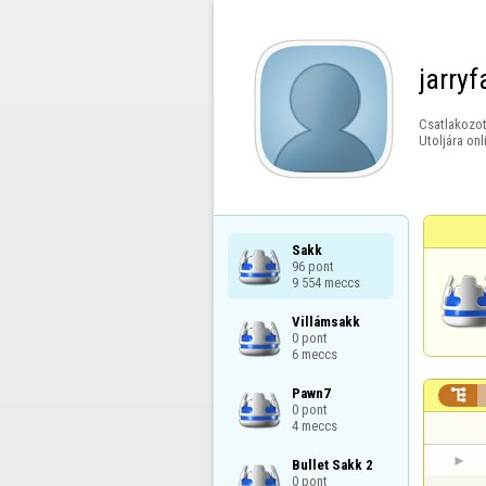
jarry
Csatlakozot
Utoljára onl
Sakk

96 pont

9 554 meccs
Villámsakk

0 pont

6 meccs
Pawn7


0 pont

4 meccs
Bullet Sakk 2

0 pont
