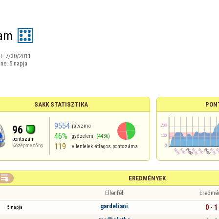
fam
t:
7/30/2011
ine:
5 napja
SAKK STATISZTIKA
PON
9554
játszma
96
46%
győzelem
(4436)
pontszám
119
Középmezőny
ellenfelek átlagos pontszáma

EREDMÉNYEK
Ellenfél
Eredmé
gardeliani
0 - 1
5 napja