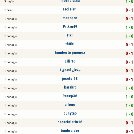
madhulatha
1 - 0
5 napja
raciel81
0 - 1
1 hete
manopro
0 - 1
1 hónapja
Pitkin49
1 - 0
1 hónapja
rixi
1 - 0
1 hónapja
thithi
0 - 1
1 hónapja
humberto jimenez
0 - 1
1 hónapja
Lili 16
0 - 1
1 hónapja
1مختل افندي
0 - 1
1 hónapja
joselui93
0 - 1
1 hónapja
karakit
1 - 0
1 hónapja
Recep36
1 - 0
1 hónapja
allouc
1 - 0
1 hónapja
bunytao
1 - 0
1 hónapja
cesarinlarin16
0 - 1
1 hónapja
tombraider
0 - 1
1 hónapja