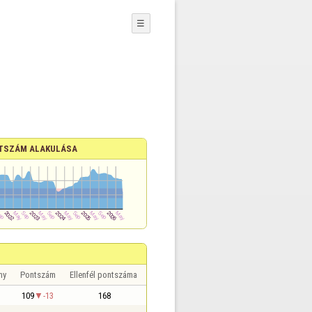
☰
TSZÁM ALAKULÁSA
ny
Pontszám
Ellenfél pontszáma
109
-13
168