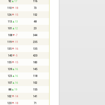
92
17
116
110
-18
73
126
-15
152
113
13
48
101
12
23
108
-7
344
119
-11
235
135
-16
135
140
-5
420
155
-15
183
139
16
145
123
16
118
107
16
102
88
19
155
102
-14
141
120
-18
71