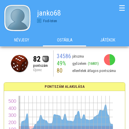
☰
janko68
Fod-Isten
NÉVJEGY
OSTÁBLA
JÁTÉKOK
34586
játszma
82
49%
győzelem
(16801)
pontszám
80
Újonc
ellenfelek átlagos pontszáma
PONTSZÁM ALAKULÁSA