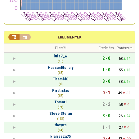


EREDMÉNYEK
Ellenfél
Eredmény
Pontszám
luis7_w
2 - 0
68
14
(15)
HassanElshaly
1 - 0
55
13
(85)
ThembiG
3 - 0
38
17
(0)
Piratistas
0 - 1
49
-11
(87)
Tomori
2 - 2
50
-1
(39)
Steve Stefan
3 - 0
26
24
(103)
theyws
1 - 1
27
-1
(14)
klarissza75
0 - 4
47
-20