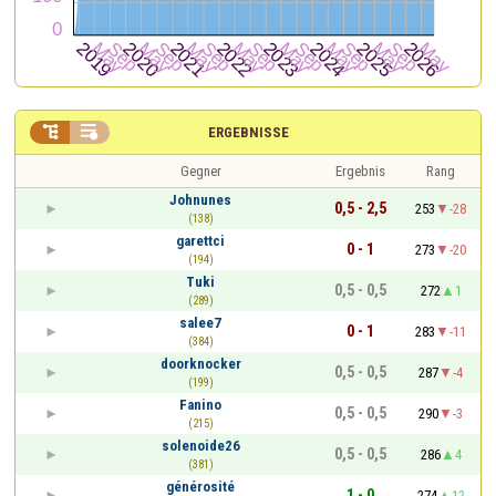


ERGEBNISSE
Gegner
Ergebnis
Rang
Johnunes
0,5 - 2,5
253
-28
(138)
garettci
0 - 1
273
-20
(194)
Tuki
0,5 - 0,5
272
1
(289)
salee7
0 - 1
283
-11
(384)
doorknocker
0,5 - 0,5
287
-4
(199)
Fanino
0,5 - 0,5
290
-3
(215)
solenoide26
0,5 - 0,5
286
4
(381)
générosité
1 - 0
274
12