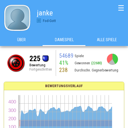
☰
janke
Fod-Gott
ÜBER
DAMESPIEL
ALLE SPIELE
54689
Spiele
225
41%
Gewonnen
(22680)
Bewertung
238
Fortgeschritten
Durchschn. Gegnerbewertung
BEWERTUNGSVERLAUF