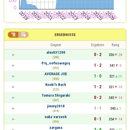


ERGEBNISSE
Gegner
Ergebnis
Rang
alex031200
0 - 2
336
-28
(280)
ℓтη_νσℓкѕωαgєη
1 - 2
341
-5
(393)
AVERAGE JOE
1 - 0
321
20
(406)
Kooki's Back
1 - 2
331
-10
(325)
Tomura Shigaraki
0 - 2
345
-14
(507)
jimmy2018
1 - 1
340
5
(418)
nabz varzesh
0 - 1
354
-14
(394)
zargana
2 - 0
332
22