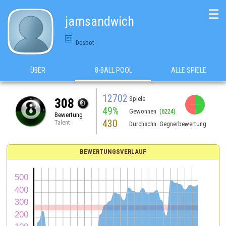
☰
jamsandwich
Despot
ÜBER
8-BALL POOL
ALLE SPIELE
12702
Spiele
308
49%
Gewonnen
(6224)
Bewertung
430
Talent
Durchschn. Gegnerbewertung
BEWERTUNGSVERLAUF