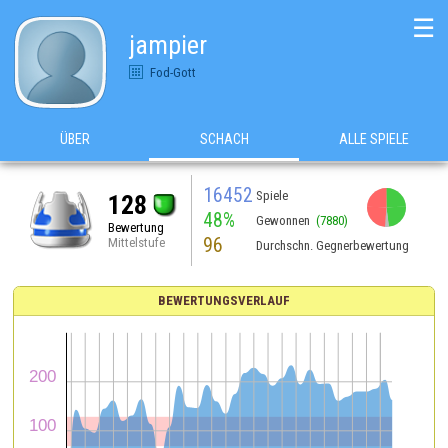
☰
jampier
Fod-Gott
ÜBER
SCHACH
ALLE SPIELE
16452
Spiele
128
48%
Gewonnen
(7880)
Bewertung
96
Mittelstufe
Durchschn. Gegnerbewertung
BEWERTUNGSVERLAUF