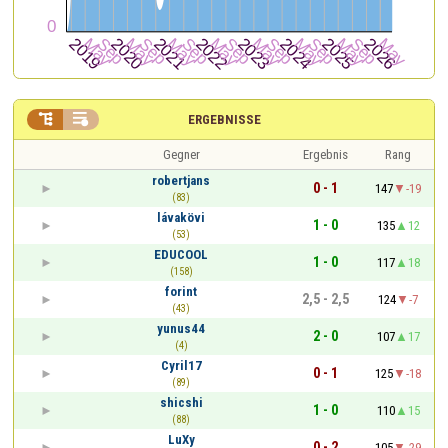


ERGEBNISSE
Gegner
Ergebnis
Rang
robertjans
0 - 1
147
-19
(83)
lávakövi
1 - 0
135
12
(53)
EDUCOOL
1 - 0
117
18
(158)
forint
2,5 - 2,5
124
-7
(43)
yunus44
2 - 0
107
17
(4)
Cyril17
0 - 1
125
-18
(89)
shicshi
1 - 0
110
15
(88)
LuXy
0 - 2
105
-29