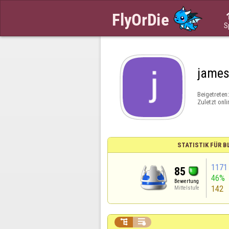
S
jame
Beigetreten
Zuletzt onli
STATISTIK FÜR 
1171
85
46%
Bewertung
142
Mittelstufe

