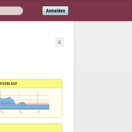
Anmelden
☰
SVERLAUF