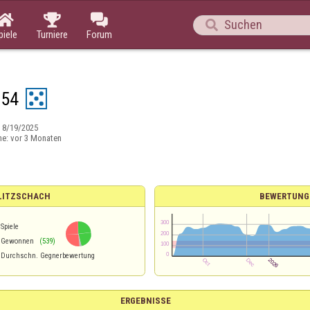




piele
Turniere
Forum
s54
:
8/19/2025
ne:
vor 3 Monaten
BLITZSCHACH
BEWERTUNG
Spiele
Gewonnen
(539)
Durchschn. Gegnerbewertung
ERGEBNISSE