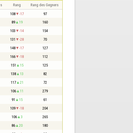
is
Rang
Rang des Gegners
108
-17
97
89
19
160
103
-14
154
131
-28
70
148
-17
127
166
-18
112
151
15
125
138
13
82
117
21
72
106
11
279
91
15
61
109
-18
204
106
3
265
86
20
180