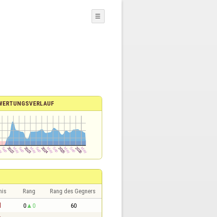
☰
WERTUNGSVERLAUF
nis
Rang
Rang des Gegners
1
0
0
60