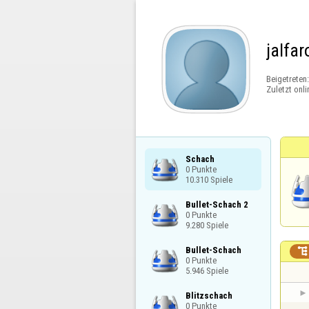
jalfa
Beigetreten
Zuletzt onli
Schach

0 Punkte

10.310 Spiele
Bullet-Schach 2

0 Punkte

9.280 Spiele
Bullet-Schach


0 Punkte

5.946 Spiele
Blitzschach

0 Punkte
