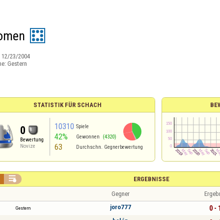
romen
:
12/23/2004
ne:
Gestern
STATISTIK FÜR SCHACH
BE
10310
Spiele
0
42%
Gewonnen
(4320)
Bewertung
63
Novize
Durchschn. Gegnerbewertung

ERGEBNISSE
Gegner
Ergeb
joro777
0 - 
Gestern