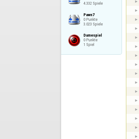
4.332 Spiele
Pawn7

0 Punkte

3.023 Spiele
Damespiel

0 Punkte

1 Spiel