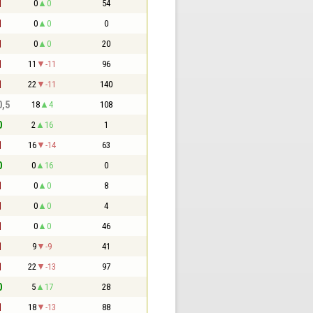
1
0
0
54
1
0
0
0
1
0
0
20
1
11
-11
96
1
22
-11
140
0,5
18
4
108
0
2
16
1
1
16
-14
63
0
0
16
0
1
0
0
8
1
0
0
4
1
0
0
46
1
9
-9
41
1
22
-13
97
0
5
17
28
1
18
-13
88