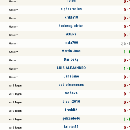
helén
0 - 
Gestern
alphakranius
0 - 
Gestern
krikla18
0 - 
Gestern
hodorog.adrian
0 - 
Gestern
AXERY
0 - 
Gestern
mala700
0,5 - 
Gestern
Martin Juan
1 - 
Gestern
Dariosky
0 - 
Gestern
LUIS ALEJANDRO
1 - 
Gestern
Jane jane
0 - 
Gestern
abdielmeneses
0 - 
vor 2 Tagen
tacha74
0 - 
vor 2 Tagen
divair2010
0 - 
vor 2 Tagen
freddi2
0 - 
vor 2 Tagen
şehzade46
1 - 
vor 2 Tagen
kristat53
0 - 
vor 2 Tagen