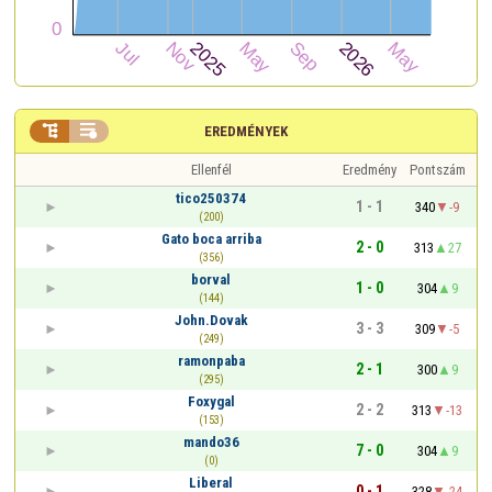


EREDMÉNYEK
Ellenfél
Eredmény
Pontszám
tico250374
1 - 1
340
-9
(200)
Gato boca arriba
2 - 0
313
27
(356)
borval
1 - 0
304
9
(144)
John.Dovak
3 - 3
309
-5
(249)
ramonpaba
2 - 1
300
9
(295)
Foxygal
2 - 2
313
-13
(153)
mando36
7 - 0
304
9
(0)
Liberal
0 - 1
328
-24