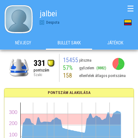
☰
jalbei
Despota
NÉVJEGY
BULLET SAKK
JÁTÉKOK
15455
játszma
331
57%
győzelem
(8882)
pontszám
158
Szaki
ellenfelek átlagos pontszáma
PONTSZÁM ALAKULÁSA