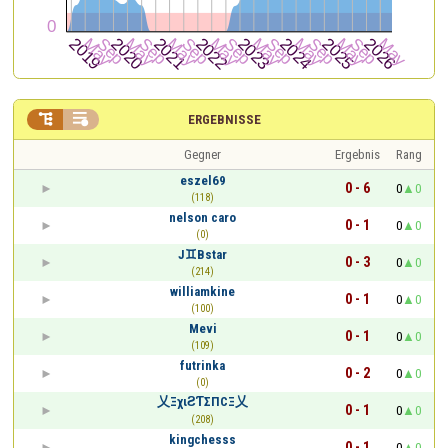


ERGEBNISSE
Gegner
Ergebnis
Rang
eszel69
0 - 6
0
0
(118)
nelson caro
0 - 1
0
0
(0)
J♊Bstar
0 - 3
0
0
(214)
williamkine
0 - 1
0
0
(100)
Mevi
0 - 1
0
0
(109)
futrinka
0 - 2
0
0
(0)
乂ΞχιƧƬΣПCΞ乂
0 - 1
0
0
(208)
kingchesss
0 - 1
0
0