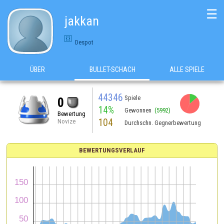
☰
jakkan
Despot
ÜBER
BULLET-SCHACH
ALLE SPIELE
44346
Spiele
0
14%
Gewonnen
(5992)
Bewertung
104
Novize
Durchschn. Gegnerbewertung
BEWERTUNGSVERLAUF