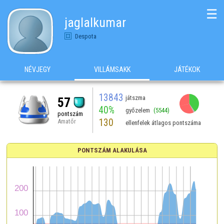
☰
jaglalkumar
Despota
NÉVJEGY
VILLÁMSAKK
JÁTÉKOK
13843
játszma
57
40%
győzelem
(5544)
pontszám
130
Amatőr
ellenfelek átlagos pontszáma
PONTSZÁM ALAKULÁSA