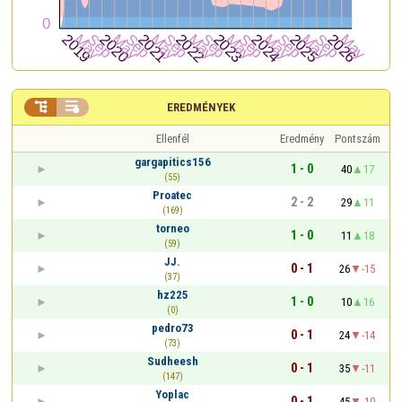


EREDMÉNYEK
Ellenfél
Eredmény
Pontszám
gargapitics156
1 - 0
40
17
(55)
Proatec
2 - 2
29
11
(169)
torneo
1 - 0
11
18
(59)
JJ.
0 - 1
26
-15
(37)
hz225
1 - 0
10
16
(0)
pedro73
0 - 1
24
-14
(73)
Sudheesh
0 - 1
35
-11
(147)
Yoplac
0 - 1
45
-10