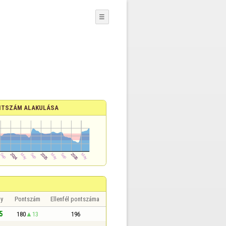
☰
TSZÁM ALAKULÁSA
y
Pontszám
Ellenfél pontszáma
5
180
13
196