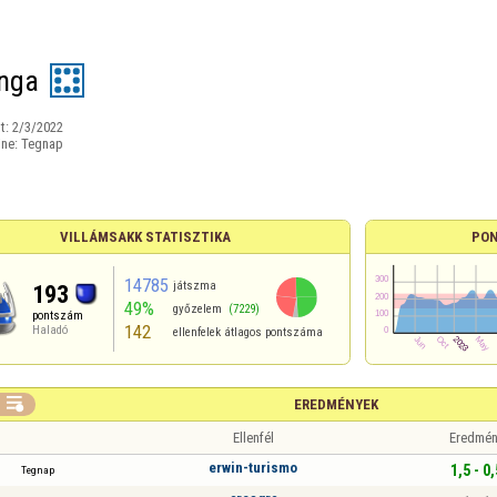
inga
t:
2/3/2022
ine:
Tegnap
VILLÁMSAKK STATISZTIKA
PON
14785
játszma
193
49%
győzelem
(7229)
pontszám
142
Haladó
ellenfelek átlagos pontszáma

EREDMÉNYEK
Ellenfél
Eredmén
erwin-turismo
1,5 - 0,
Tegnap