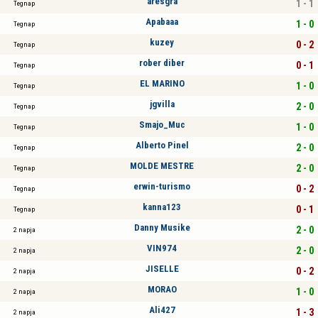
aresgra
1 - 1
Tegnap
Apabaaa
1 - 0
Tegnap
kuzey
0 - 2
Tegnap
rober diber
0 - 1
Tegnap
EL MARINO
1 - 0
Tegnap
jgvilla
2 - 0
Tegnap
Smajo_Muc
1 - 0
Tegnap
Alberto Pinel
2 - 0
Tegnap
MOLDE MESTRE
2 - 0
Tegnap
erwin-turismo
0 - 2
Tegnap
kanna123
0 - 1
Tegnap
Danny Musike
2 - 0
2 napja
VIN974
2 - 0
2 napja
JISELLE
0 - 2
2 napja
MORAO
1 - 0
2 napja
Ali427
1 - 3
2 napja