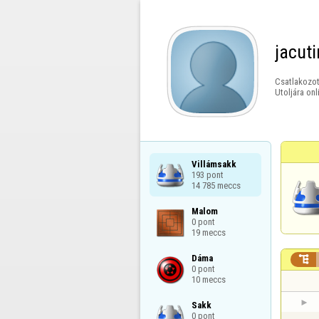
jacut
Csatlakozot
Utoljára onl
Villámsakk

193 pont

14 785 meccs
Malom

0 pont

19 meccs
Dáma


0 pont

10 meccs
Sakk

0 pont
