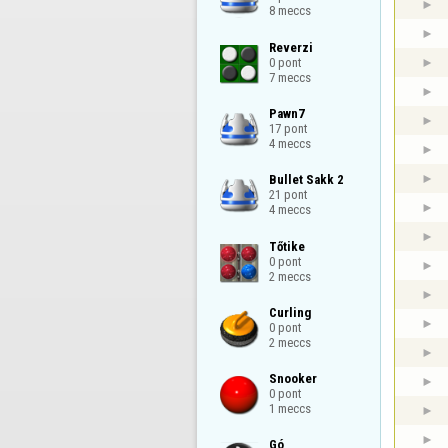
8 meccs
Reverzi

0 pont

7 meccs
Pawn7

17 pont

4 meccs
Bullet Sakk 2

21 pont

4 meccs
Tőtike

0 pont

2 meccs
Curling

0 pont

2 meccs
Snooker

0 pont

1 meccs
Gó
