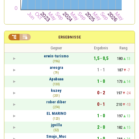


ERGEBNISSE
Gegner
Ergebnis
Rang
erwin-turismo
1,5 - 0,5
180
13
(196)
aresgra
1 - 1
187
-7
(79)
Apabaaa
1 - 0
173
14
(130)
kuzey
0 - 2
197
-24
(201)
rober diber
0 - 1
210
-13
(274)
EL MARINO
1 - 0
197
13
(123)
jgvilla
2 - 0
182
15
(52)
Smajo_Muc
1 - 0
166
16