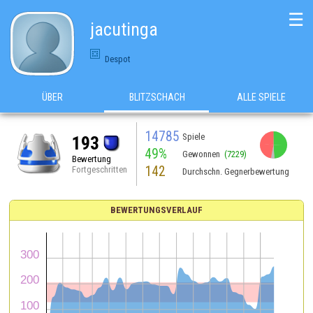
☰
jacutinga
Despot
ÜBER
BLITZSCHACH
ALLE SPIELE
14785
Spiele
193
49%
Gewonnen
(7229)
Bewertung
142
Fortgeschritten
Durchschn. Gegnerbewertung
BEWERTUNGSVERLAUF