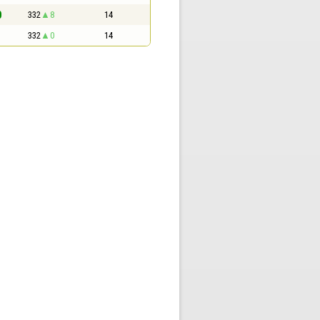
0
332
8
14
1
332
0
14