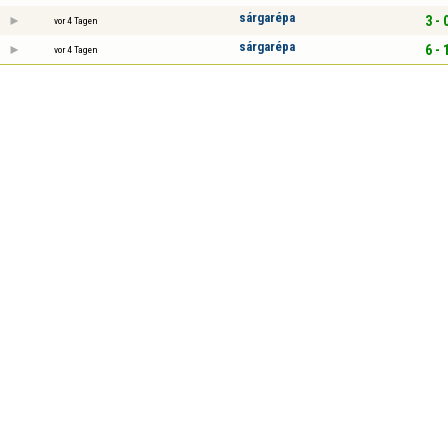
sárgarépa
3 - 
vor 4 Tagen
sárgarépa
6 - 
vor 4 Tagen