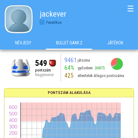
☰
jackever
Fanatikus
NÉVJEGY
BULLET SAKK 2
JÁTÉKOK
9461
játszma
549
64%
győzelem
(6037)
pontszám
425
Nagymester
ellenfelek átlagos pontszáma
PONTSZÁM ALAKULÁSA