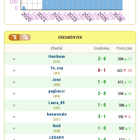


EREDMÉNYEK
Ellenfél
Eredmény
Pontszám
Hasibuan
2 - 0
594
29
(673)
Yo_soy
0 - 1
622
-28
(295)
Juez
1 - 0
612
10
(485)
pagliacci
2 - 0
594
18
(498)
Laura_89
1 - 0
586
8
(387)
benarevalo
3 - 1
592
-6
(301)
Rold
1 - 0
583
9
(408)
LEGADO
1 - 0
577
6